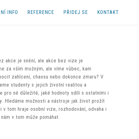
NÍ INFO
REFERENCE
PŘIDEJ SE
KONTAKT
ez akce je snění, ale akce bez vize je
íme za vším možným, ale víme vůbec, kam
cit zahlcení, chaosu nebo dokonce zmaru? V
jeme studenty s jejich životní realitou a
 pro ně důležité, jaké hodnoty sdílí s ostatními i
ty. Hledáme možnosti a nástroje jak život prožít
li v tom hraje osobní vize, rozhodování, odvaha i
ho nám v tom může pomáhat.