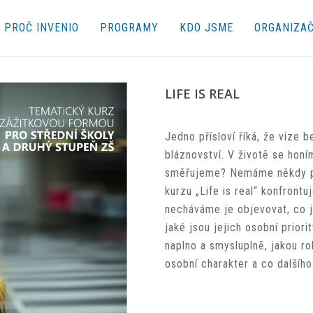
PROČ INVENIO
PROGRAMY
KDO JSME
ORGANIZAČ
LIFE IS REAL
Jedno přísloví říká, že vize b
bláznovství. V životě se hon
směřujeme? Nemáme někdy po
kurzu „Life is real“ konfrontu
necháváme je objevovat, co je
jaké jsou jejich osobní priori
naplno a smysluplně, jakou ro
osobní charakter a co další