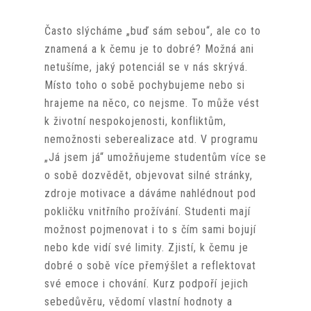
Často slýcháme „buď sám sebou“, ale co to
znamená a k čemu je to dobré? Možná ani
netušíme, jaký potenciál se v nás skrývá.
Místo toho o sobě pochybujeme nebo si
hrajeme na něco, co nejsme. To může vést
k životní nespokojenosti, konfliktům,
nemožnosti seberealizace atd. V programu
„Já jsem já“ umožňujeme studentům více se
o sobě dozvědět, objevovat silné stránky,
zdroje motivace a dáváme nahlédnout pod
pokličku vnitřního prožívání. Studenti mají
možnost pojmenovat i to s čím sami bojují
nebo kde vidí své limity. Zjistí, k čemu je
dobré o sobě více přemýšlet a reflektovat
své emoce i chování. Kurz podpoří jejich
sebedůvěru, vědomí vlastní hodnoty a